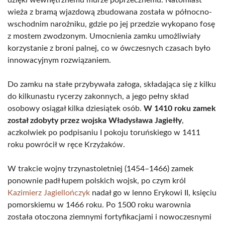
dzięki wewnętrznemu murze poprzecznemu. Natomiast
wieża z bramą wjazdową zbudowana została w północno-
wschodnim narożniku, gdzie po jej przedzie wykopano fosę
z mostem zwodzonym. Umocnienia zamku umożliwiały
korzystanie z broni palnej, co w ówczesnych czasach było
innowacyjnym rozwiązaniem.
Do zamku na stałe przybywała załoga, składająca się z kilku
do kilkunastu rycerzy zakonnych, a jego pełny skład
osobowy osiągał kilka dziesiątek osób.
W 1410 roku zamek
został zdobyty przez wojska Władysława Jagiełły
,
aczkolwiek po podpisaniu I pokoju toruńskiego w 1411
roku powrócił w ręce Krzyżaków.
W trakcie wojny trzynastoletniej (1454–1466) zamek
ponownie padł łupem polskich wojsk, po czym król
Kazimierz Jagiellończyk
nadał go w lenno Erykowi II, księciu
pomorskiemu w 1466 roku. Po 1500 roku warownia
została otoczona ziemnymi fortyfikacjami i nowoczesnymi