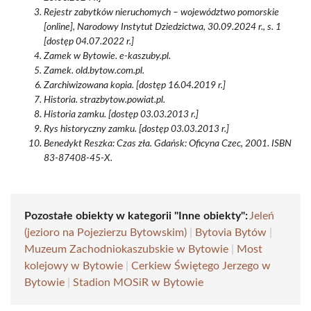
Rejestr zabytków nieruchomych – województwo pomorskie
[online], Narodowy Instytut Dziedzictwa, 30.09.2024 r., s. 1
[dostęp 04.07.2022 r.]
Zamek w Bytowie. e-kaszuby.pl.
Zamek. old.bytow.com.pl.
Zarchiwizowana kopia. [dostęp 16.04.2019 r.]
Historia. strazbytow.powiat.pl.
Historia zamku. [dostęp 03.03.2013 r.]
Rys historyczny zamku. [dostęp 03.03.2013 r.]
Benedykt Reszka: Czas zła. Gdańsk: Oficyna Czec, 2001. ISBN
83-87408-45-X.
Pozostałe obiekty w kategorii "Inne obiekty":
Jeleń
(jezioro na Pojezierzu Bytowskim)
|
Bytovia Bytów
|
Muzeum Zachodniokaszubskie w Bytowie
|
Most
kolejowy w Bytowie
|
Cerkiew Świętego Jerzego w
Bytowie
|
Stadion MOSiR w Bytowie