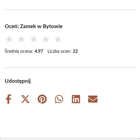
Oceń: Zamek w Bytowie
★
★
★
★
★
Średnia ocena:
4.97
Liczba ocen:
22
Udostępnij
Share
Share
Share
Share
Share
Share
on
on
on
on
on
on
Facebook
X
Pinterest
WhatsApp
LinkedIn
Email
(Twitter)