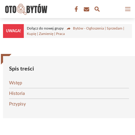
Przejdź
M
do
treści
Dołącz do nowej grupy
Bytów - Ogłoszenia | Sprzedam |
UWAGA!
Kupię | Zamienię | Praca
Spis treści
Wstęp
Historia
Przypisy