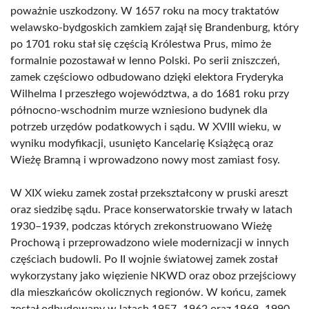
poważnie uszkodzony. W 1657 roku na mocy traktatów
welawsko-bydgoskich zamkiem zajął się Brandenburg, który
po 1701 roku stał się częścią Królestwa Prus, mimo że
formalnie pozostawał w lenno Polski. Po serii zniszczeń,
zamek częściowo odbudowano dzięki elektora Fryderyka
Wilhelma I przeszłego województwa, a do 1681 roku przy
północno-wschodnim murze wzniesiono budynek dla
potrzeb urzędów podatkowych i sądu. W XVIII wieku, w
wyniku modyfikacji, usunięto Kancelarię Książęcą oraz
Wieżę Bramną i wprowadzono nowy most zamiast fosy.
W XIX wieku zamek został przekształcony w pruski areszt
oraz siedzibę sądu. Prace konserwatorskie trwały w latach
1930–1939, podczas których zrekonstruowano Wieżę
Prochową i przeprowadzono wiele modernizacji w innych
częściach budowli. Po II wojnie światowej zamek został
wykorzystany jako więzienie NKWD oraz oboz przejściowy
dla mieszkańców okolicznych regionów. W końcu, zamek