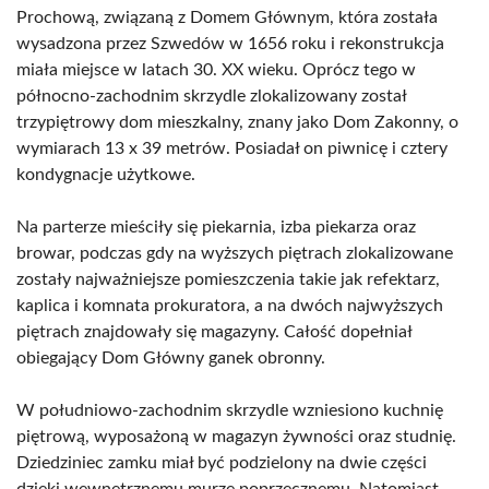
Prochową, związaną z Domem Głównym, która została
wysadzona przez Szwedów w 1656 roku i rekonstrukcja
miała miejsce w latach 30. XX wieku. Oprócz tego w
północno-zachodnim skrzydle zlokalizowany został
trzypiętrowy dom mieszkalny, znany jako Dom Zakonny, o
wymiarach 13 x 39 metrów. Posiadał on piwnicę i cztery
kondygnacje użytkowe.
Na parterze mieściły się piekarnia, izba piekarza oraz
browar, podczas gdy na wyższych piętrach zlokalizowane
zostały najważniejsze pomieszczenia takie jak refektarz,
kaplica i komnata prokuratora, a na dwóch najwyższych
piętrach znajdowały się magazyny. Całość dopełniał
obiegający Dom Główny ganek obronny.
W południowo-zachodnim skrzydle wzniesiono kuchnię
piętrową, wyposażoną w magazyn żywności oraz studnię.
Dziedziniec zamku miał być podzielony na dwie części