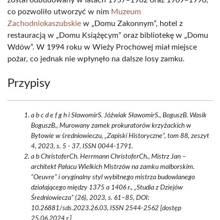
został odbudowany w latach 1957–1962 oraz 1969–1990,
co pozwoliło utworzyć w nim
Muzeum
Zachodniokaszubskie
w „Domu Zakonnym”, hotel z
restauracją w „Domu Książęcym” oraz bibliotekę w „Domu
Wdów”. W 1994 roku w Wieży Prochowej miał miejsce
pożar, co jednak nie wpłynęło na dalsze losy zamku.
Przypisy
a b c d e f g h i SławomirS. Jóźwiak SławomirS., BoguszB. Wasik
BoguszB., Murowany zamek prokuratorów krzyżackich w
Bytowie w średniowieczu, „Zapiski Historyczne”, tom 88, zeszyt
4, 2023, s. 5 - 37, ISSN 0044-1791.
a b ChristoferCh. Herrmann ChristoferCh., Mistrz Jan –
architekt Pałacu Wielkich Mistrzów na zamku malborskim.
"Oeuvre" i oryginalny styl wybitnego mistrza budowlanego
działającego między 1375 a 1406 r., „Studia z Dziejów
Średniowiecza” (26), 2023, s. 61–85, DOI:
10.26881/sds.2023.26.03, ISSN 2544-2562 [dostęp
25.06.2024 r.]