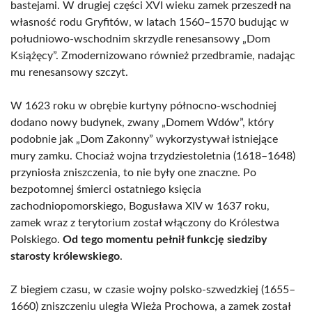
bastejami. W drugiej części XVI wieku zamek przeszedł na
własność rodu Gryfitów, w latach 1560–1570 budując w
południowo-wschodnim skrzydle renesansowy „Dom
Książęcy”. Zmodernizowano również przedbramie, nadając
mu renesansowy szczyt.
W 1623 roku w obrębie kurtyny północno-wschodniej
dodano nowy budynek, zwany „Domem Wdów”, który
podobnie jak „Dom Zakonny” wykorzystywał istniejące
mury zamku. Chociaż wojna trzydziestoletnia (1618–1648)
przyniosła zniszczenia, to nie były one znaczne. Po
bezpotomnej śmierci ostatniego księcia
zachodniopomorskiego, Bogusława XIV w 1637 roku,
zamek wraz z terytorium został włączony do Królestwa
Polskiego.
Od tego momentu pełnił funkcję siedziby
starosty królewskiego
.
Z biegiem czasu, w czasie wojny polsko-szwedzkiej (1655–
1660) zniszczeniu uległa Wieża Prochowa, a zamek został