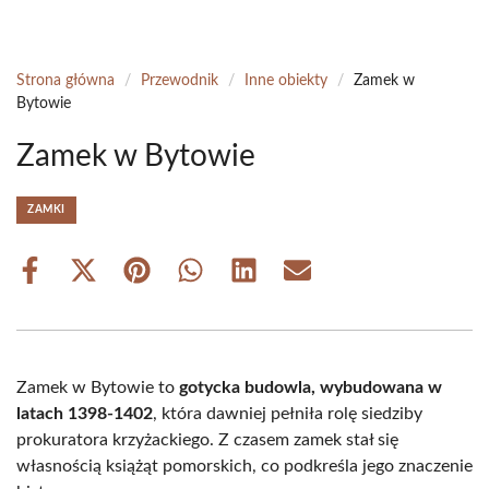
Strona główna
/
Przewodnik
/
Inne obiekty
/
Zamek w
Bytowie
Zamek w Bytowie
ZAMKI
Share
Share
Share
Share
Share
Share
on
on
on
on
on
on
Facebook
X
Pinterest
WhatsApp
LinkedIn
Email
(Twitter)
Zamek w Bytowie to
gotycka budowla, wybudowana w
latach 1398-1402
, która dawniej pełniła rolę siedziby
prokuratora krzyżackiego. Z czasem zamek stał się
własnością książąt pomorskich, co podkreśla jego znaczenie