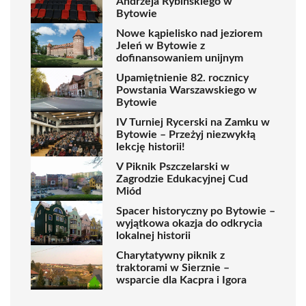
Andrzeja Rybińskiego w
Bytowie
Nowe kąpielisko nad jeziorem
Jeleń w Bytowie z
dofinansowaniem unijnym
Upamiętnienie 82. rocznicy
Powstania Warszawskiego w
Bytowie
IV Turniej Rycerski na Zamku w
Bytowie – Przeżyj niezwykłą
lekcję historii!
V Piknik Pszczelarski w
Zagrodzie Edukacyjnej Cud
Miód
Spacer historyczny po Bytowie –
wyjątkowa okazja do odkrycia
lokalnej historii
Charytatywny piknik z
traktorami w Sierznie –
wsparcie dla Kacpra i Igora