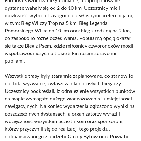
Formuła zawodów uległa zmianie, a zaproponowane
dystanse wahały się od 2 do 10 km. Uczestnicy mieli
możliwość wyboru tras zgodnie z własnymi preferencjami,
w tym: Bieg Wilczy Trop na 5 km, Bieg Legenda
Pomorskiego Wilka na 10 km oraz bieg z rodziną na 2 km,
co zaspokoiło różne oczekiwania. Popularną opcją okazał
się także Bieg z Psem, gdzie miłośnicy czworonogów mogli
współzawodniczyć na trasie 5 km razem ze swoimi
pupilami.
Wszystkie trasy były starannie zaplanowane, co stanowiło
nie lada wyzwanie, zwłaszcza dla dorosłych biegaczy.
Uczestnicy podkreślali, iż odnalezienie wszystkich punktów
na mapie wymagało dużego zaangażowania i umiejętności
nawigacyjnych. Na koniec wydarzenia ogłoszono wyniki na
poszczególnych dystansach, a organizatorzy wyrazili
wdzięczność wszystkim uczestnikom oraz sponsorom,
którzy przyczynili się do realizacji tego projektu,
dofinansowanego z budżetu Gminy Bytów oraz Powiatu