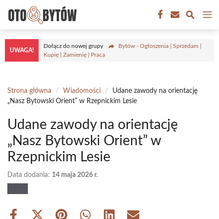
Przejdź
M
do
treści
Dołącz do nowej grupy
Bytów - Ogłoszenia | Sprzedam |
UWAGA!
Kupię | Zamienię | Praca
Strona główna
/
Wiadomości
/
Udane zawody na orientację
„Nasz Bytowski Orient” w Rzepnickim Lesie
Udane zawody na orientację
„Nasz Bytowski Orient” w
Rzepnickim Lesie
Data dodania:
14 maja 2026 r.
Share
Share
Share
Share
Share
Share