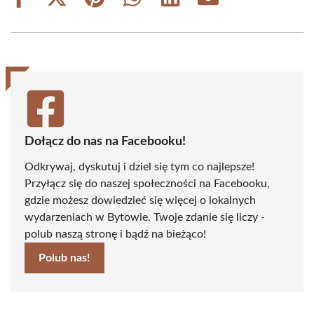
Share
Share
Share
Share
Share
Share
on
on
on
on
on
on
Facebook
X
Pinterest
WhatsApp
LinkedIn
Email
(Twitter)
Dołącz do nas na Facebooku!
Odkrywaj, dyskutuj i dziel się tym co najlepsze!
Przyłącz się do naszej społeczności na Facebooku,
gdzie możesz dowiedzieć się więcej o lokalnych
wydarzeniach w Bytowie. Twoje zdanie się liczy -
polub naszą stronę i bądź na bieżąco!
Polub nas!