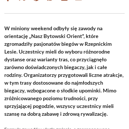
on
on
on
on
on
on
Facebook
X
Pinterest
WhatsApp
LinkedIn
Email
(Twitter)
W miniony weekend odbyły się zawody na
orientację „Nasz Bytowski Orient”, które
zgromadziły pasjonatów biegów w Rzepnickim
Lesie. Uczestnicy mieli do wyboru różnorodne
dystanse oraz warianty tras, co przyciągnęło
zarówno doświadczonych biegaczy, jak i całe
rodziny. Organizatorzy przygotowali liczne atrakcje,
w tym trasy dostosowane do najmłodszych
biegaczy, wzbogacone o słodkie upominki. Mimo
zróżnicowanego poziomu trudności, przy
sprzyjającej pogodzie, wszyscy uczestnicy mieli
szansę na dobrą zabawę i zdrową rywalizację.