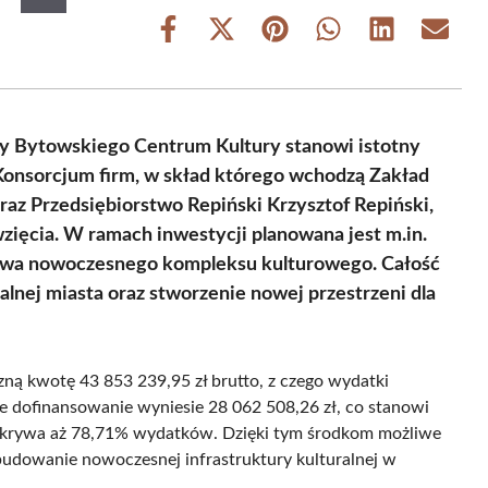
Share
Share
Share
Share
Share
Share
on
on
on
on
on
on
Facebook
X
Pinterest
WhatsApp
LinkedIn
Email
(Twitter)
y Bytowskiego Centrum Kultury stanowi istotny
Konsorcjum firm, w skład którego wchodzą Zakład
az Przedsiębiorstwo Repiński Krzysztof Repiński,
wzięcia. W ramach inwestycji planowana jest m.in.
owa nowoczesnego kompleksu kulturowego. Całość
alnej miasta oraz stworzenie nowej przestrzeni dla
zną kwotę 43 853 239,95 zł brutto, z czego wydatki
e dofinansowanie wyniesie 28 062 508,26 zł, co stanowi
okrywa aż 78,71% wydatków. Dzięki tym środkom możliwe
budowanie nowoczesnej infrastruktury kulturalnej w