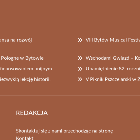
ansa na rozwój
VIII Bytów Musical Festi
e Pologne w Bytowie
Wschodami Gwiazd – Kon
dofinansowaniem unijnym
Upamiętnienie 82. rocz
ezwykłą lekcję historii!
V Piknik Pszczelarski w
REDAKCJA
Skontaktuj się z nami przechodząc na stronę
Kontakt