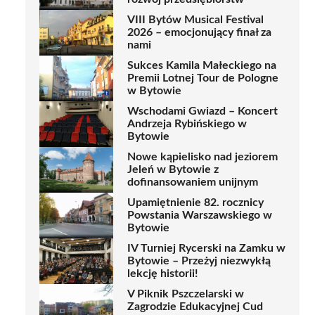
VIII Bytów Musical Festival
2026 – emocjonujący finał za
nami
Sukces Kamila Małeckiego na
Premii Lotnej Tour de Pologne
w Bytowie
Wschodami Gwiazd – Koncert
Andrzeja Rybińskiego w
Bytowie
Nowe kąpielisko nad jeziorem
Jeleń w Bytowie z
dofinansowaniem unijnym
Upamiętnienie 82. rocznicy
Powstania Warszawskiego w
Bytowie
IV Turniej Rycerski na Zamku w
Bytowie – Przeżyj niezwykłą
lekcję historii!
V Piknik Pszczelarski w
Zagrodzie Edukacyjnej Cud