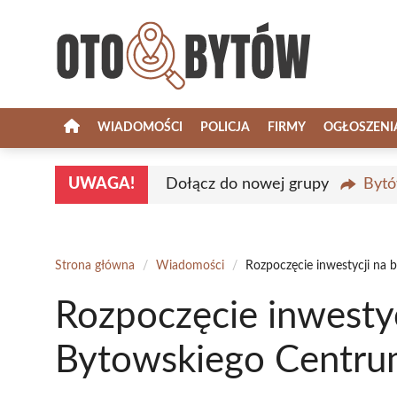
Przejdź
do
treści
WIADOMOŚCI
POLICJA
FIRMY
OGŁOSZENI
UWAGA!
Dołącz do nowej grupy
Bytó
Strona główna
/
Wiadomości
/
Rozpoczęcie inwestycji na
Rozpoczęcie inwesty
Bytowskiego Centru