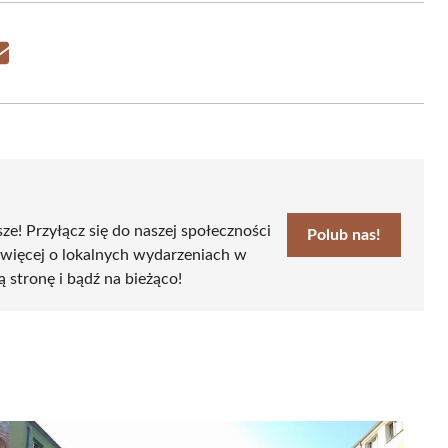
Share
on
Email
sze! Przyłącz się do naszej społeczności
Polub nas!
 więcej o lokalnych wydarzeniach w
ą stronę i bądź na bieżąco!