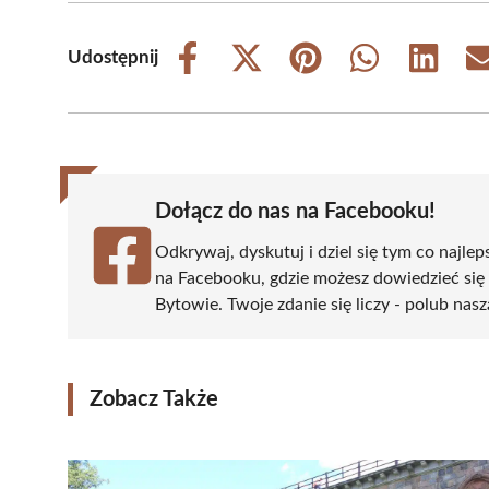
Udostępnij
Share
Share
Share
Share
Share
on
on
on
on
on
Facebook
X
Pinterest
WhatsApp
LinkedIn
(Twitter)
Dołącz do nas na Facebooku!
Odkrywaj, dyskutuj i dziel się tym co najlep
na Facebooku, gdzie możesz dowiedzieć się
Bytowie. Twoje zdanie się liczy - polub nasz
Zobacz Także