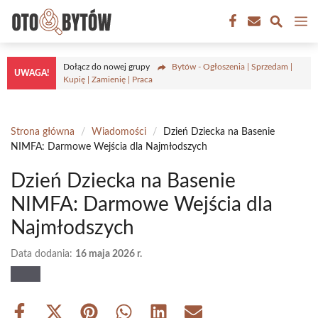
Przejdź
M
do
treści
Dołącz do nowej grupy
Bytów - Ogłoszenia | Sprzedam |
UWAGA!
Kupię | Zamienię | Praca
Strona główna
/
Wiadomości
/
Dzień Dziecka na Basenie
NIMFA: Darmowe Wejścia dla Najmłodszych
Dzień Dziecka na Basenie
NIMFA: Darmowe Wejścia dla
Najmłodszych
Data dodania:
16 maja 2026 r.
Share
Share
Share
Share
Share
Share