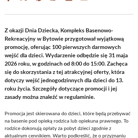
on
on
on
on
on
on
Facebook
X
Pinterest
WhatsApp
LinkedIn
Email
(Twitter)
Z okazji Dnia Dziecka, Kompleks Basenowo-
Rekreacyjny w Bytowie przygotował wyjątkową
promocję, oferując 100 pierwszych darmowych
wejść dla dzieci. Wydarzenie odbędzie się 31 maja
2026 roku, w godzinach od 8:00 do 15:00. Zachęca
się do skorzystania z tej atrakcyjnej oferty, która
dotyczy wejść jednogodzinnych dla dzieci do 13.
roku życia. Szczegóły dotyczące promocji i jej
zasady można znaleźć w regulaminie.
Promocja jest skierowana do dzieci, które będą przebywać
na basenie pod opieką rodzica lub opiekuna prawnego. To
rodzice dokonują opłaty za pobyt dzieci zgodnie z
aktualnym cennikiem. Warto podkreślić, że o przyznaniu