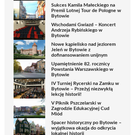
Sukces Kamila Małeckiego na
Premii Lotnej Tour de Pologne w
Bytowie
Wschodami Gwiazd – Koncert
Andrzeja Rybińskiego w
Bytowie
Nowe kąpielisko nad jeziorem
Jeleń w Bytowie z
dofinansowaniem unijnym
Upamiętnienie 82. rocznicy
Powstania Warszawskiego w
Bytowie
IV Turniej Rycerski na Zamku w
Bytowie – Przeżyj niezwykłą
lekcję historii!
V Piknik Pszczelarski w
Zagrodzie Edukacyjnej Cud
Miód
Spacer historyczny po Bytowie –
wyjątkowa okazja do odkrycia
lokalnej historii