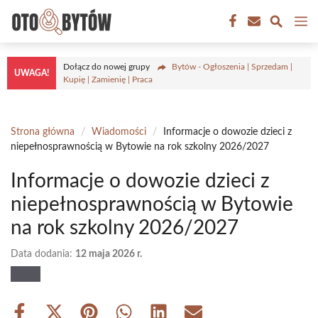
Przejdź
M
do
treści
Dołącz do nowej grupy
Bytów - Ogłoszenia | Sprzedam |
UWAGA!
Kupię | Zamienię | Praca
Strona główna
/
Wiadomości
/
Informacje o dowozie dzieci z
niepełnosprawnością w Bytowie na rok szkolny 2026/2027
Informacje o dowozie dzieci z
niepełnosprawnością w Bytowie
na rok szkolny 2026/2027
Data dodania:
12 maja 2026 r.
Share
Share
Share
Share
Share
Share