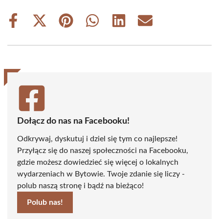
Share
Share
Share
Share
Share
Share
on
on
on
on
on
on
Facebook
X
Pinterest
WhatsApp
LinkedIn
Email
(Twitter)
Dołącz do nas na Facebooku!
Odkrywaj, dyskutuj i dziel się tym co najlepsze!
Przyłącz się do naszej społeczności na Facebooku,
gdzie możesz dowiedzieć się więcej o lokalnych
wydarzeniach w Bytowie. Twoje zdanie się liczy -
polub naszą stronę i bądź na bieżąco!
Polub nas!