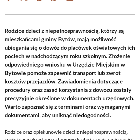
on
on
on
on
on
on
Facebook
X
Pinterest
WhatsApp
LinkedIn
Email
(Twitter)
Rodzice dzieci z niepełnosprawnością, którzy są
mieszkańcami gminy Bytów, mają możliwość
ubiegania się o dowóz do placówek oświatowych ich
pociech w nadchodzącym roku szkolnym. Złożenie
odpowiedniego wniosku w Urzędzie Miejskim w
Bytowie pomoże zapewnić transport lub zwrot
kosztów przejazdów. Zawiadomienia dotyczące
procedury oraz zasad korzystania z dowozu zostały
precyzyjnie określone w dokumentach urzędowych.
Warto zapoznać się z terminami oraz wymaganymi
dokumentami, aby uniknąć niedogodności.
Rodzice oraz opiekunowie dzieci z niepełnosprawnością,
spełniający określone ustawowe kryteria, mają dwie opcje