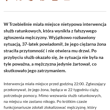
on
on
on
on
on
on
Facebook
X
Pinterest
WhatsApp
LinkedIn
Email
(Twitter)
W Trzebielinie miała miejsce nietypowa interwencja
służb ratunkowych, która wynikła z fałszywego
zgłoszenia mężczyzny. Wyjątkowo rozbawiony
sytuacją, 37-latek powiadomił, że jego ciężarna żona
straciła przytomność i nie otwiera mu drzwi. Po
przybyciu służb okazało się, że sytuacja nie była na
tyle poważna, a mężczyzna jedynie żartował, co
skutkowało jego zatrzymaniem.
Interwencja miała miejsce przed godziną 22:00. Zgłaszający
przekonywał, że jego żona, będąca w 22 tygodniu ciąży,
potrzebuje pomocy. Mimo wezwania służb ratunkowych,
na miejscu nie zastano nikogo. Po krótkim czasie
funkcjonariusze zdołali zlokalizować mężczyznę, który