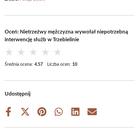
Oceń: Nietrzeźwy mężczyzna wywołał niepotrzebną
interwencję służb w Trzebielinie
★
★
★
★
★
Średnia ocena:
4.57
Liczba ocen:
10
Udostępnij
Share
Share
Share
Share
Share
Share
on
on
on
on
on
on
Facebook
X
Pinterest
WhatsApp
LinkedIn
Email
(Twitter)