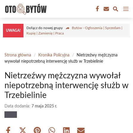
Przejdź
M
do
treści
Dołącz do nowej grupy
Bytów - Ogłoszenia | Sprzedam |
UWAGA!
Kupię | Zamienię | Praca
Strona główna
/
Kronika Policyjna
/
Nietrzeźwy mężczyzna
wywołał niepotrzebną interwencję służb w Trzebielinie
Nietrzeźwy mężczyzna wywołał
niepotrzebną interwencję służb w
Trzebielinie
Data dodania:
7 maja 2025 r.
Share
Share
Share
Share
Share
Share