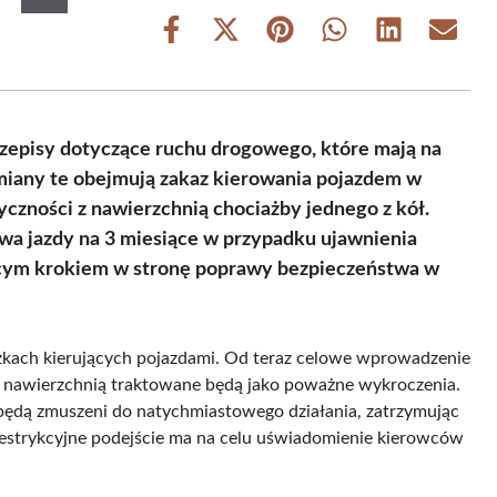
Share
Share
Share
Share
Share
Share
on
on
on
on
on
on
Facebook
X
Pinterest
WhatsApp
LinkedIn
Email
(Twitter)
rzepisy dotyczące ruchu drogowego, które mają na
miany te obejmują zakaz kierowania pojazdem w
yczności z nawierzchnią chociażby jednego z kół.
awa jazdy na 3 miesiące w przypadku ujawnienia
ącym krokiem w stronę poprawy bezpieczeństwa w
kach kierujących pojazdami. Od teraz celowe wprowadzenie
 z nawierzchnią traktowane będą jako poważne wykroczenia.
i będą zmuszeni do natychmiastowego działania, zatrzymując
 restrykcyjne podejście ma na celu uświadomienie kierowców