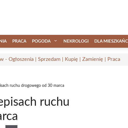
NIA
PRACA
POGODA
NEKROLOGI
DLA MIESZKAŃ
w - Ogłoszenia | Sprzedam | Kupię | Zamienię | Praca
isach ruchu drogowego od 30 marca
pisach ruchu
rca