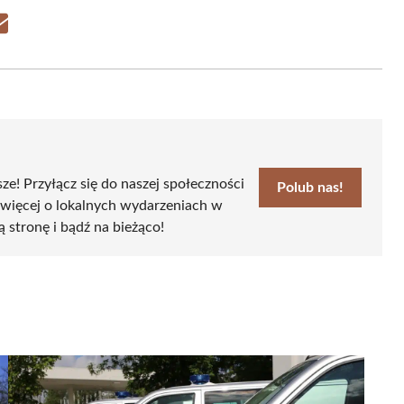
Share
on
Email
sze! Przyłącz się do naszej społeczności
Polub nas!
 więcej o lokalnych wydarzeniach w
ą stronę i bądź na bieżąco!