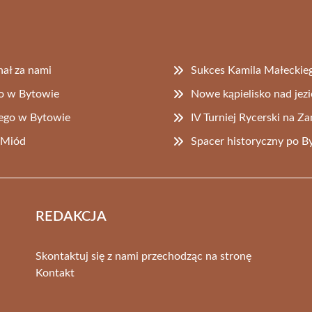
nał za nami
Sukces Kamila Małeckieg
o w Bytowie
Nowe kąpielisko nad jez
iego w Bytowie
IV Turniej Rycerski na Z
d Miód
Spacer historyczny po By
REDAKCJA
Skontaktuj się z nami przechodząc na stronę
Kontakt