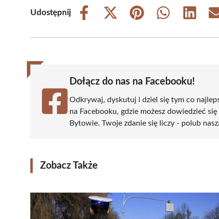
Udostępnij
Share
Share
Share
Share
Share
on
on
on
on
on
Facebook
X
Pinterest
WhatsApp
LinkedIn
(Twitter)
Dołącz do nas na Facebooku!
Odkrywaj, dyskutuj i dziel się tym co najlep
na Facebooku, gdzie możesz dowiedzieć się
Bytowie. Twoje zdanie się liczy - polub nasz
Zobacz Także