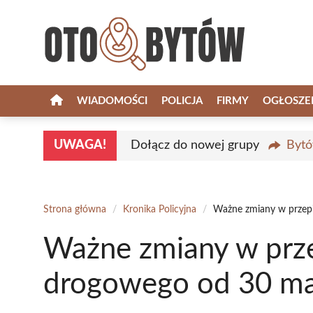
Przejdź
do
treści
WIADOMOŚCI
POLICJA
FIRMY
OGŁOSZE
UWAGA!
Dołącz do nowej grupy
Bytó
Strona główna
/
Kronika Policyjna
/
Ważne zmiany w przep
Ważne zmiany w prze
drogowego od 30 ma