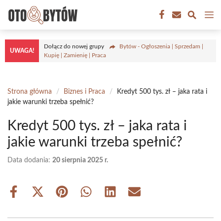
Przejdź
M
do
treści
Dołącz do nowej grupy
Bytów - Ogłoszenia | Sprzedam |
UWAGA!
Kupię | Zamienię | Praca
Strona główna
/
Biznes i Praca
/
Kredyt 500 tys. zł – jaka rata i
jakie warunki trzeba spełnić?
Kredyt 500 tys. zł – jaka rata i
jakie warunki trzeba spełnić?
Data dodania:
20 sierpnia 2025 r.
Share
Share
Share
Share
Share
Share
on
on
on
on
on
on
Facebook
X
Pinterest
WhatsApp
LinkedIn
Email
(Twitter)