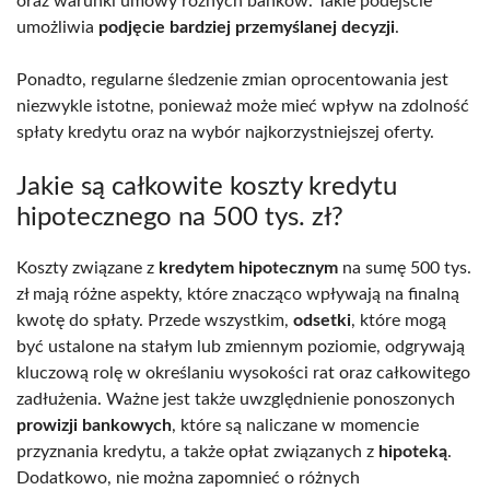
oraz warunki umowy różnych banków. Takie podejście
umożliwia
podjęcie bardziej przemyślanej decyzji
.
Ponadto, regularne śledzenie zmian oprocentowania jest
niezwykle istotne, ponieważ może mieć wpływ na zdolność
spłaty kredytu oraz na wybór najkorzystniejszej oferty.
Jakie są całkowite koszty kredytu
hipotecznego na 500 tys. zł?
Koszty związane z
kredytem hipotecznym
na sumę 500 tys.
zł mają różne aspekty, które znacząco wpływają na finalną
kwotę do spłaty. Przede wszystkim,
odsetki
, które mogą
być ustalone na stałym lub zmiennym poziomie, odgrywają
kluczową rolę w określaniu wysokości rat oraz całkowitego
zadłużenia. Ważne jest także uwzględnienie ponoszonych
prowizji bankowych
, które są naliczane w momencie
przyznania kredytu, a także opłat związanych z
hipoteką
.
Dodatkowo, nie można zapomnieć o różnych