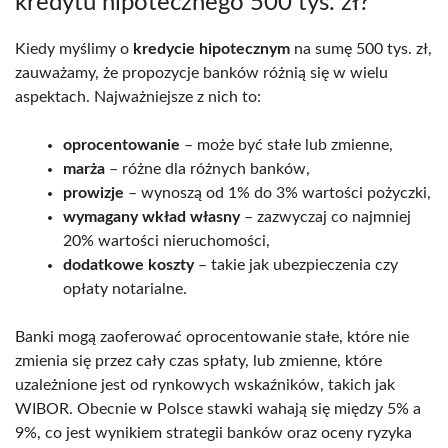
kredytu hipotecznego 500 tys. zł?
Kiedy myślimy o
kredycie hipotecznym
na sumę 500 tys. zł,
zauważamy, że propozycje banków różnią się w wielu
aspektach. Najważniejsze z nich to:
oprocentowanie
– może być stałe lub zmienne,
marża
– różne dla różnych banków,
prowizje
– wynoszą od 1% do 3% wartości pożyczki,
wymagany wkład własny
– zazwyczaj co najmniej
20% wartości nieruchomości,
dodatkowe koszty
– takie jak ubezpieczenia czy
opłaty notarialne.
Banki mogą zaoferować oprocentowanie stałe, które nie
zmienia się przez cały czas spłaty, lub zmienne, które
uzależnione jest od rynkowych wskaźników, takich jak
WIBOR. Obecnie w Polsce stawki wahają się między 5% a
9%, co jest wynikiem strategii banków oraz oceny ryzyka