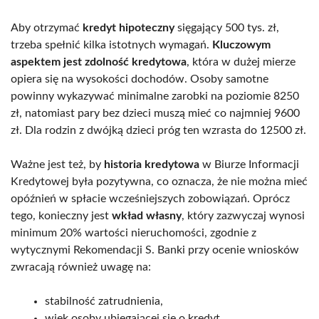
Aby otrzymać
kredyt hipoteczny
sięgający 500 tys. zł,
trzeba spełnić kilka istotnych wymagań.
Kluczowym
aspektem jest zdolność kredytowa
, która w dużej mierze
opiera się na wysokości dochodów. Osoby samotne
powinny wykazywać minimalne zarobki na poziomie 8250
zł, natomiast pary bez dzieci muszą mieć co najmniej 9600
zł. Dla rodzin z dwójką dzieci próg ten wzrasta do 12500 zł.
Ważne jest też, by
historia kredytowa
w Biurze Informacji
Kredytowej była pozytywna, co oznacza, że nie można mieć
opóźnień w spłacie wcześniejszych zobowiązań. Oprócz
tego, konieczny jest
wkład własny
, który zazwyczaj wynosi
minimum 20% wartości nieruchomości, zgodnie z
wytycznymi Rekomendacji S. Banki przy ocenie wniosków
zwracają również uwagę na:
stabilność zatrudnienia,
wiek osoby ubiegającej się o kredyt,