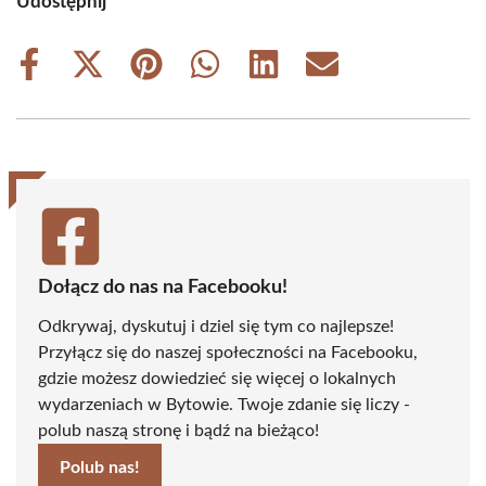
Udostępnij
Share
Share
Share
Share
Share
Share
on
on
on
on
on
on
Facebook
X
Pinterest
WhatsApp
LinkedIn
Email
(Twitter)
Dołącz do nas na Facebooku!
Odkrywaj, dyskutuj i dziel się tym co najlepsze!
Przyłącz się do naszej społeczności na Facebooku,
gdzie możesz dowiedzieć się więcej o lokalnych
wydarzeniach w Bytowie. Twoje zdanie się liczy -
polub naszą stronę i bądź na bieżąco!
Polub nas!