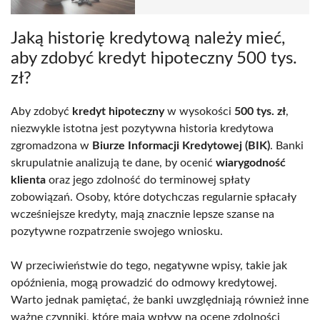
Jaką historię kredytową należy mieć,
aby zdobyć kredyt hipoteczny 500 tys.
zł?
Aby zdobyć
kredyt hipoteczny
w wysokości
500 tys. zł
,
niezwykle istotna jest pozytywna historia kredytowa
zgromadzona w
Biurze Informacji Kredytowej (BIK)
. Banki
skrupulatnie analizują te dane, by ocenić
wiarygodność
klienta
oraz jego zdolność do terminowej spłaty
zobowiązań. Osoby, które dotychczas regularnie spłacały
wcześniejsze kredyty, mają znacznie lepsze szanse na
pozytywne rozpatrzenie swojego wniosku.
W przeciwieństwie do tego, negatywne wpisy, takie jak
opóźnienia, mogą prowadzić do odmowy kredytowej.
Warto jednak pamiętać, że banki uwzględniają również inne
ważne czynniki, które mają wpływ na ocenę zdolności