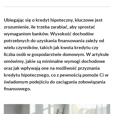
Facebook
X
Pinterest
WhatsApp
LinkedIn
Email
(Twitter)
Ubiegając się o kredyt hipoteczny, kluczowe jest
zrozumienie, ile trzeba zarabiać, aby sprostać
wymaganiom banków. Wysokość dochodów
potrzebnych do uzyskania finansowania zależy od
wielu czynników, takich jak kwota kredytu czy
liczba osób w gospodarstwie domowym. W artykule
omówimy, jakie są minimalne wymogi dochodowe
oraz jak wpływają one na możliwość przyznania
kredytu hipotecznego, co z pewnością pomoże Ci w
świadomym podejściu do zaciągania zobowiązania
finansowego.