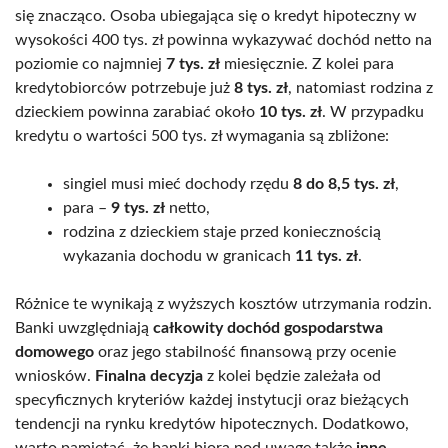
się znacząco. Osoba ubiegająca się o kredyt hipoteczny w
wysokości 400 tys. zł powinna wykazywać dochód netto na
poziomie co najmniej
7 tys. zł
miesięcznie. Z kolei para
kredytobiorców potrzebuje już
8 tys. zł
, natomiast rodzina z
dzieckiem powinna zarabiać około
10 tys. zł
. W przypadku
kredytu o wartości 500 tys. zł wymagania są zbliżone:
singiel musi mieć dochody rzędu
8 do 8,5 tys. zł
,
para –
9 tys. zł
netto,
rodzina z dzieckiem staje przed koniecznością
wykazania dochodu w granicach
11 tys. zł
.
Różnice te wynikają z wyższych kosztów utrzymania rodzin.
Banki uwzględniają
całkowity dochód gospodarstwa
domowego
oraz jego stabilność finansową przy ocenie
wniosków.
Finalna decyzja
z kolei będzie zależała od
specyficznych kryteriów każdej instytucji oraz bieżących
tendencji na rynku kredytów hipotecznych. Dodatkowo,
warto pamiętać, że banki biorą pod uwagę także
inne