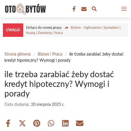
Przejdź
M
do
treści
Dołącz do nowej grupy
Bytów - Ogłoszenia | Sprzedam |
UWAGA!
Kupię | Zamienię | Praca
Strona główna
/
Biznes i Praca
/
ile trzeba zarabiać żeby dostać
kredyt hipoteczny? Wymogi i porady
ile trzeba zarabiać żeby dostać
kredyt hipoteczny? Wymogi i
porady
Data dodania:
20 sierpnia 2025 r.
Share
Share
Share
Share
Share
Share
on
on
on
on
on
on