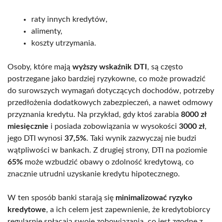
raty innych kredytów,
alimenty,
koszty utrzymania.
Osoby, które mają
wyższy wskaźnik DTI
, są często
postrzegane jako bardziej ryzykowne, co może prowadzić
do surowszych wymagań dotyczących dochodów, potrzeby
przedłożenia dodatkowych zabezpieczeń, a nawet odmowy
przyznania kredytu. Na przykład, gdy ktoś zarabia
8000 zł
miesięcznie
i posiada zobowiązania w wysokości
3000 zł
,
jego DTI wynosi
37,5%
. Taki wynik zazwyczaj nie budzi
wątpliwości w bankach. Z drugiej strony, DTI na poziomie
65%
może wzbudzić obawy o zdolność kredytową, co
znacznie utrudni uzyskanie kredytu hipotecznego.
W ten sposób banki starają się
minimalizować ryzyko
kredytowe
, a ich celem jest zapewnienie, że kredytobiorcy
regularnie spłacają swoje zobowiązania, co jest zgodne z