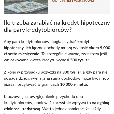
Obliczenia i wskazówki
Ile trzeba zarabiać na kredyt hipoteczny
dla pary kredytobiorców?
Aby para kredytobiorców mogła uzyskać
kredyt
hipoteczny
, ich łączne dochody muszą wynosić około
9 000
zł netto miesięcznie
. To szczególnie ważne, zwłaszcza jeśli
wnioskowana kwota kredytu wynosi
500 tys. zł
.
Z kolei w przypadku pożyczki na
300 tys. zł
, a gdy para nie
posiada dzieci, wymagana suma dochodów może być nieco
niższa i oscylować w granicach
10 000 zł netto
.
Kluczowe jest uwzględnienie przychodu obu
kredytobiorców, ponieważ korzystnie wpływa to na
ogólną
zdolność kredytową
. Warto jednak pamiętać, że każdy