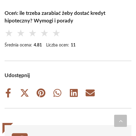
Oceń: ile trzeba zarabiać żeby dostać kredyt
hipoteczny? Wymogi i porady
★
★
★
★
★
Średnia ocena:
4.81
Liczba ocen:
11
Udostępnij
Share
Share
Share
Share
Share
Share
on
on
on
on
on
on
Facebook
X
Pinterest
WhatsApp
LinkedIn
Email
(Twitter)