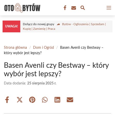
Przejdź
M
do
treści
Dołącz do nowej grupy
Bytów - Ogłoszenia | Sprzedam |
UWAGA!
Kupię | Zamienię | Praca
Strona główna
/
Dom i Ogród
/
Basen Avenli czy Bestway –
który wybór jest lepszy?
Basen Avenli czy Bestway – który
wybór jest lepszy?
Data dodania:
25 sierpnia 2025 r.
Share
Share
Share
Share
Share
Share
on
on
on
on
on
on
Facebook
X
Pinterest
WhatsApp
LinkedIn
Email
(Twitter)