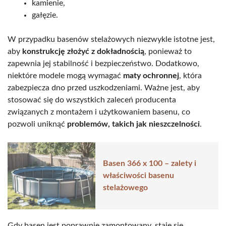
kamienie,
gałęzie.
W przypadku basenów stelażowych niezwykle istotne jest,
aby
konstrukcję złożyć z dokładnością
, ponieważ to
zapewnia jej stabilność i bezpieczeństwo. Dodatkowo,
niektóre modele mogą wymagać
maty ochronnej
, która
zabezpiecza dno przed uszkodzeniami. Ważne jest, aby
stosować się do wszystkich zaleceń producenta
związanych z montażem i użytkowaniem basenu, co
pozwoli uniknąć
problemów, takich jak nieszczelności
.
Basen 366 x 100 – zalety i
właściwości basenu
stelażowego
Gdy basen jest poprawnie zamontowany, staje się