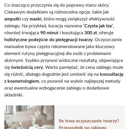
Co znacząco przyczynia się do poprawy stanu skóry.
Ciekawym dodatkiem są różnorodne opcje, takie jak
ampułki
czy
maski
, które mogą zwiększyć efektywność
zabiegu. Na przykład, kuracja nazwana
’Czysta jak łza’
,
również trwająca
90 minut
i kosztująca
300 zł
, oferuje
holistyczne podejście do pielęgnacji twarzy
. Oczyszczanie
manualne bywa często rekomendowane jako kluczowy
element rutyny pielęgnacyjnej dla osób z problemami
skórnymi. Szybko przynosi widoczne rezultaty, objawiające
się
świeżością cery
. Warto pamiętać, że cena zabiegu może
się różnić, dlatego dogodnie jest umówić się na
konsultację
z kosmetologiem
, co pozwoli na wybór najlepszej metody
oraz ewentualne wzbogacenie zabiegu o dodatkowe
składniki.
Ile trwa oczyszczanie twarzy?
Przewodnik po zabiegu