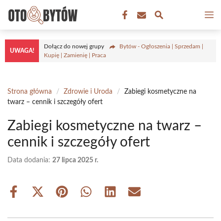
Przejdź
M
do
treści
Dołącz do nowej grupy
Bytów - Ogłoszenia | Sprzedam |
UWAGA!
Kupię | Zamienię | Praca
Strona główna
/
Zdrowie i Uroda
/
Zabiegi kosmetyczne na
twarz – cennik i szczegóły ofert
Zabiegi kosmetyczne na twarz –
cennik i szczegóły ofert
Data dodania:
27 lipca 2025 r.
Share
Share
Share
Share
Share
Share
on
on
on
on
on
on
Facebook
X
Pinterest
WhatsApp
LinkedIn
Email
(Twitter)