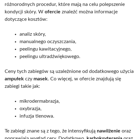
różnorodnych procedur, które mają na celu polepszenie
kondycji skóry. W
ofercie
znaleźć można informacje
dotyczące kosztów:
analiz skóry,
manualnego oczyszczania,
peelingu kawitacyjnego,
peelingu ultradźwiękowego.
Ceny tych zabiegów są uzależnione od dodatkowego użycia
ampułek
czy
masek
. Co więcej, w ofercie znajdują się
zabiegi takie jak:
mikrodermabrazja,
oxybrazja,
infuzja tlenowa.
Te zabiegi znane są z tego, że intensyfikują
nawilżenie
oraz
poprawiają wygląd cery. Dodatkowo,
karboksyterapia
oraz