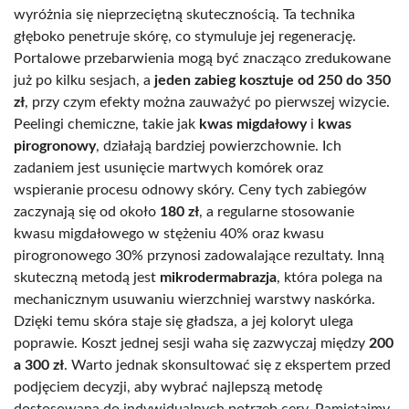
wyróżnia się nieprzeciętną skutecznością. Ta technika
głęboko penetruje skórę, co stymuluje jej regenerację.
Portalowe przebarwienia mogą być znacząco zredukowane
już po kilku sesjach, a
jeden zabieg kosztuje od 250 do 350
zł
, przy czym efekty można zauważyć po pierwszej wizycie.
Peelingi chemiczne, takie jak
kwas migdałowy
i
kwas
pirogronowy
, działają bardziej powierzchownie. Ich
zadaniem jest usunięcie martwych komórek oraz
wspieranie procesu odnowy skóry. Ceny tych zabiegów
zaczynają się od około
180 zł
, a regularne stosowanie
kwasu migdałowego w stężeniu 40% oraz kwasu
pirogronowego 30% przynosi zadowalające rezultaty. Inną
skuteczną metodą jest
mikrodermabrazja
, która polega na
mechanicznym usuwaniu wierzchniej warstwy naskórka.
Dzięki temu skóra staje się gładsza, a jej koloryt ulega
poprawie. Koszt jednej sesji waha się zazwyczaj między
200
a 300 zł
. Warto jednak skonsultować się z ekspertem przed
podjęciem decyzji, aby wybrać najlepszą metodę
dostosowaną do indywidualnych potrzeb cery. Pamiętajmy,