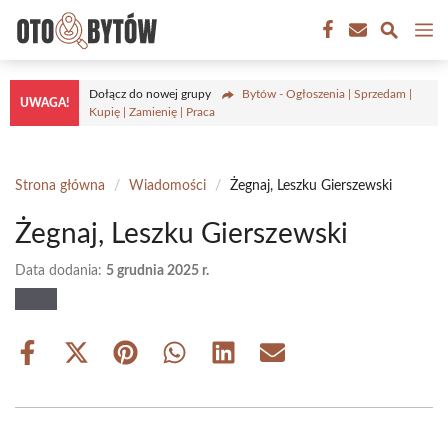
Przejdź
M
do
treści
Dołącz do nowej grupy
Bytów - Ogłoszenia | Sprzedam |
UWAGA!
Kupię | Zamienię | Praca
Strona główna
/
Wiadomości
/
Żegnaj, Leszku Gierszewski
Żegnaj, Leszku Gierszewski
Data dodania:
5 grudnia 2025 r.
Share
Share
Share
Share
Share
Share
on
on
on
on
on
on
Facebook
X
Pinterest
WhatsApp
LinkedIn
Email
(Twitter)