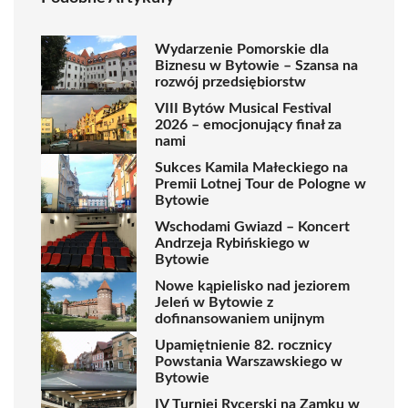
Wydarzenie Pomorskie dla
Biznesu w Bytowie – Szansa na
rozwój przedsiębiorstw
VIII Bytów Musical Festival
2026 – emocjonujący finał za
nami
Sukces Kamila Małeckiego na
Premii Lotnej Tour de Pologne w
Bytowie
Wschodami Gwiazd – Koncert
Andrzeja Rybińskiego w
Bytowie
Nowe kąpielisko nad jeziorem
Jeleń w Bytowie z
dofinansowaniem unijnym
Upamiętnienie 82. rocznicy
Powstania Warszawskiego w
Bytowie
IV Turniej Rycerski na Zamku w