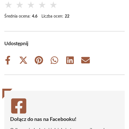
★
★
★
★
★
Średnia ocena:
4.6
Liczba ocen:
22
Udostępnij
Share
Share
Share
Share
Share
Share
on
on
on
on
on
on
Facebook
X
Pinterest
WhatsApp
LinkedIn
Email
(Twitter)
Dołącz do nas na Facebooku!