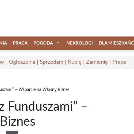
NIA
PRACA
POGODA
NEKROLOGI
DLA MIESZKAŃ
w - Ogłoszenia | Sprzedam | Kupię | Zamienię | Praca
duszami” – Wsparcie na Własny Biznes
 z Funduszami” –
Biznes