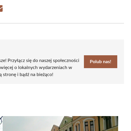
Share
on
Email
sze! Przyłącz się do naszej społeczności
Polub nas!
 więcej o lokalnych wydarzeniach w
ą stronę i bądź na bieżąco!