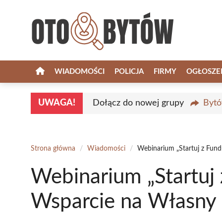
Przejdź
do
treści
WIADOMOŚCI
POLICJA
FIRMY
OGŁOSZE
UWAGA!
Dołącz do nowej grupy
Bytó
Strona główna
/
Wiadomości
/
Webinarium „Startuj z Fun
Webinarium „Startuj
Wsparcie na Własny 