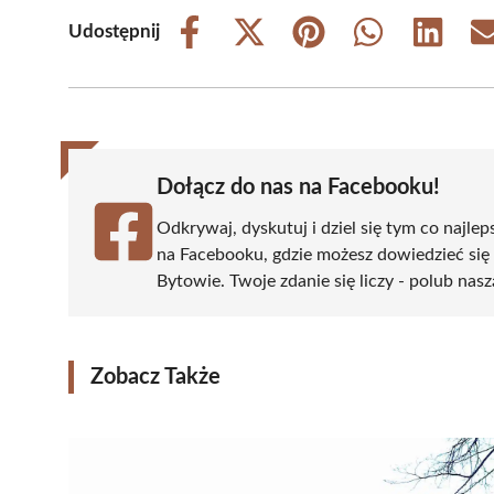
Udostępnij
Share
Share
Share
Share
Share
on
on
on
on
on
Facebook
X
Pinterest
WhatsApp
LinkedIn
(Twitter)
Dołącz do nas na Facebooku!
Odkrywaj, dyskutuj i dziel się tym co najlep
na Facebooku, gdzie możesz dowiedzieć się
Bytowie. Twoje zdanie się liczy - polub nasz
Zobacz Także