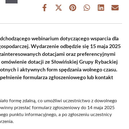
Share
Share
Share
Share
Share
Share
on
on
on
on
on
on
Facebook
X
Pinterest
WhatsApp
LinkedIn
Email
(Twitter)
adchodzącego webinarium dotyczącego wsparcia dla
 gospodarczej. Wydarzenie odbędzie się 15 maja 2025
 zainteresowanych dotacjami oraz preferencyjnymi
 omówienie dotacji ze Słowińskiej Grupy Rybackiej
wotnych i aktywnych form spędzania wolnego czasu.
ypełnienie formularza zgłoszeniowego lub kontakt
iało formę zdalną, co umożliwi uczestnictwo z dowolnego
powinny przesłać formularz zgłoszeniowy do 14 maja 2025
lnego punktu informacyjnego, a po zgłoszeniu uczestnicy
rzenia.