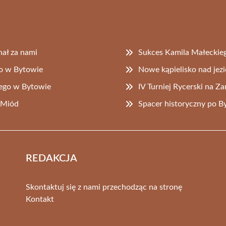
nał za nami
Sukces Kamila Małeckieg
o w Bytowie
Nowe kąpielisko nad jez
iego w Bytowie
IV Turniej Rycerski na Z
d Miód
Spacer historyczny po By
REDAKCJA
Skontaktuj się z nami przechodząc na stronę
Kontakt