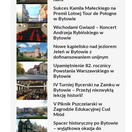
Sukces Kamila Małeckiego na
Premii Lotnej Tour de Pologne
w Bytowie
Wschodami Gwiazd – Koncert
Andrzeja Rybińskiego w
Bytowie
Nowe kąpielisko nad jeziorem
Jeleń w Bytowie z
dofinansowaniem unijnym
Upamiętnienie 82. rocznicy
Powstania Warszawskiego w
Bytowie
IV Turniej Rycerski na Zamku w
Bytowie – Przeżyj niezwykłą
lekcję historii!
V Piknik Pszczelarski w
Zagrodzie Edukacyjnej Cud
Miód
Spacer historyczny po Bytowie
– wyjątkowa okazja do