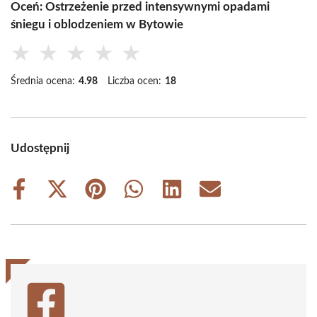
Oceń: Ostrzeżenie przed intensywnymi opadami
śniegu i oblodzeniem w Bytowie
★
★
★
★
★
Średnia ocena:
4.98
Liczba ocen:
18
Udostępnij
Share
Share
Share
Share
Share
Share
on
on
on
on
on
on
Facebook
X
Pinterest
WhatsApp
LinkedIn
Email
(Twitter)