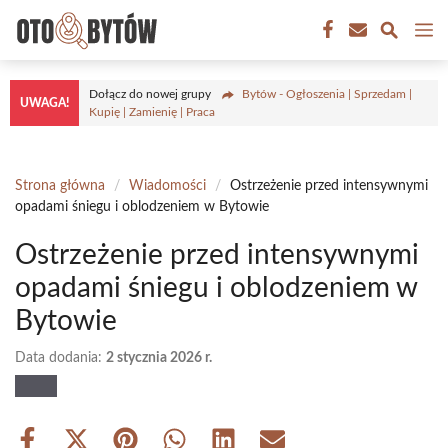
Przejdź
M
do
treści
Dołącz do nowej grupy
Bytów - Ogłoszenia | Sprzedam |
UWAGA!
Kupię | Zamienię | Praca
Strona główna
/
Wiadomości
/
Ostrzeżenie przed intensywnymi
opadami śniegu i oblodzeniem w Bytowie
Ostrzeżenie przed intensywnymi
opadami śniegu i oblodzeniem w
Bytowie
Data dodania:
2 stycznia 2026 r.
Share
Share
Share
Share
Share
Share