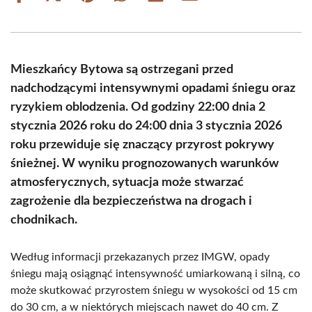
on
on
on
on
on
on
Facebook
X
Pinterest
WhatsApp
LinkedIn
Email
(Twitter)
Mieszkańcy Bytowa są ostrzegani przed
nadchodzącymi intensywnymi opadami śniegu oraz
ryzykiem oblodzenia. Od godziny 22:00 dnia 2
stycznia 2026 roku do 24:00 dnia 3 stycznia 2026
roku przewiduje się znaczący przyrost pokrywy
śnieżnej. W wyniku prognozowanych warunków
atmosferycznych, sytuacja może stwarzać
zagrożenie dla bezpieczeństwa na drogach i
chodnikach.
Według informacji przekazanych przez IMGW, opady
śniegu mają osiągnąć intensywność umiarkowaną i silną, co
może skutkować przyrostem śniegu w wysokości od 15 cm
do 30 cm, a w niektórych miejscach nawet do 40 cm. Z