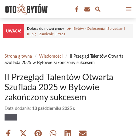
Przejdź
M
do
treści
Dołącz do nowej grupy
Bytów - Ogłoszenia | Sprzedam |
UWAGA!
Kupię | Zamienię | Praca
Strona główna
/
Wiadomości
/
II Przegląd Talentów Otwarta
Szuflada 2025 w Bytowie zakończony sukcesem
II Przegląd Talentów Otwarta
Szuflada 2025 w Bytowie
zakończony sukcesem
Data dodania:
13 października 2025 r.
Share
Share
Share
Share
Share
Share