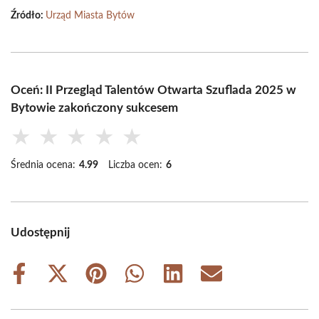
Źródło:
Urząd Miasta Bytów
Oceń: II Przegląd Talentów Otwarta Szuflada 2025 w
Bytowie zakończony sukcesem
★
★
★
★
★
Średnia ocena:
4.99
Liczba ocen:
6
Udostępnij
Share
Share
Share
Share
Share
Share
on
on
on
on
on
on
Facebook
X
Pinterest
WhatsApp
LinkedIn
Email
(Twitter)