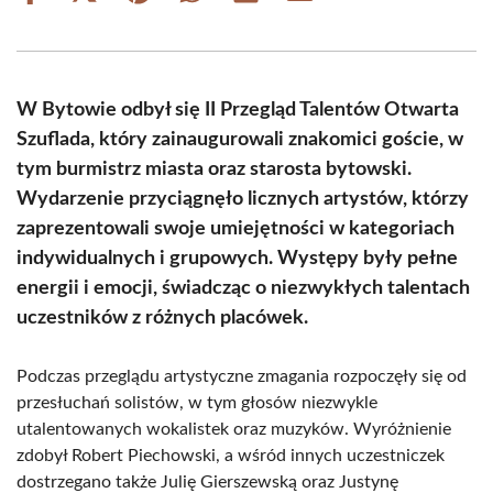
on
on
on
on
on
on
Facebook
X
Pinterest
WhatsApp
LinkedIn
Email
(Twitter)
W Bytowie odbył się II Przegląd Talentów Otwarta
Szuflada, który zainaugurowali znakomici goście, w
tym burmistrz miasta oraz starosta bytowski.
Wydarzenie przyciągnęło licznych artystów, którzy
zaprezentowali swoje umiejętności w kategoriach
indywidualnych i grupowych. Występy były pełne
energii i emocji, świadcząc o niezwykłych talentach
uczestników z różnych placówek.
Podczas przeglądu artystyczne zmagania rozpoczęły się od
przesłuchań solistów, w tym głosów niezwykle
utalentowanych wokalistek oraz muzyków. Wyróżnienie
zdobył Robert Piechowski, a wśród innych uczestniczek
dostrzegano także Julię Gierszewską oraz Justynę