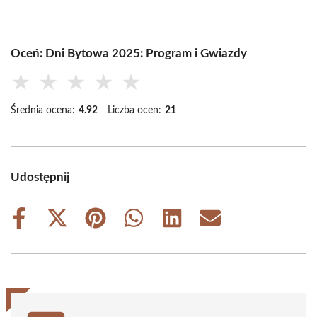
Oceń: Dni Bytowa 2025: Program i Gwiazdy
★
★
★
★
★
Średnia ocena:
4.92
Liczba ocen:
21
Udostępnij
Share
Share
Share
Share
Share
Share
on
on
on
on
on
on
Facebook
X
Pinterest
WhatsApp
LinkedIn
Email
(Twitter)