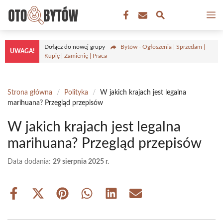
Przejdź
M
do
treści
Dołącz do nowej grupy
Bytów - Ogłoszenia | Sprzedam |
UWAGA!
Kupię | Zamienię | Praca
Strona główna
/
Polityka
/
W jakich krajach jest legalna
marihuana? Przegląd przepisów
W jakich krajach jest legalna
marihuana? Przegląd przepisów
Data dodania:
29 sierpnia 2025 r.
Share
Share
Share
Share
Share
Share
on
on
on
on
on
on
Facebook
X
Pinterest
WhatsApp
LinkedIn
Email
(Twitter)