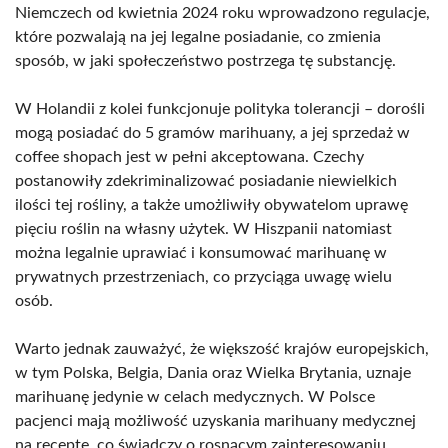
Niemczech od kwietnia 2024 roku wprowadzono regulacje,
które pozwalają na jej legalne posiadanie, co zmienia
sposób, w jaki społeczeństwo postrzega tę substancję.
W Holandii z kolei funkcjonuje polityka tolerancji – dorośli
mogą posiadać do 5 gramów marihuany, a jej sprzedaż w
coffee shopach jest w pełni akceptowana. Czechy
postanowiły zdekriminalizować posiadanie niewielkich
ilości tej rośliny, a także umożliwiły obywatelom uprawę
pięciu roślin na własny użytek. W Hiszpanii natomiast
można legalnie uprawiać i konsumować marihuanę w
prywatnych przestrzeniach, co przyciąga uwagę wielu
osób.
Warto jednak zauważyć, że większość krajów europejskich,
w tym Polska, Belgia, Dania oraz Wielka Brytania, uznaje
marihuanę jedynie w celach medycznych. W Polsce
pacjenci mają możliwość uzyskania marihuany medycznej
na receptę, co świadczy o rosnącym zainteresowaniu