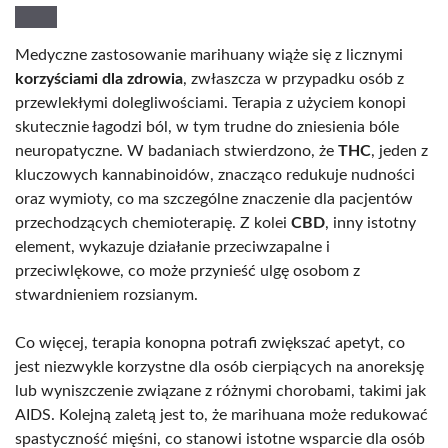
Medyczne zastosowanie marihuany wiąże się z licznymi
korzyściami dla zdrowia
, zwłaszcza w przypadku osób z
przewlekłymi dolegliwościami. Terapia z użyciem konopi
skutecznie łagodzi ból, w tym trudne do zniesienia bóle
neuropatyczne. W badaniach stwierdzono, że
THC
, jeden z
kluczowych kannabinoidów, znacząco redukuje nudności
oraz wymioty, co ma szczególne znaczenie dla pacjentów
przechodzących chemioterapię. Z kolei
CBD
, inny istotny
element, wykazuje działanie przeciwzapalne i
przeciwlękowe, co może przynieść ulgę osobom z
stwardnieniem rozsianym.
Co więcej, terapia konopna potrafi zwiększać apetyt, co
jest niezwykle korzystne dla osób cierpiących na anoreksję
lub wyniszczenie związane z różnymi chorobami, takimi jak
AIDS. Kolejną zaletą jest to, że marihuana może redukować
spastyczność mięśni, co stanowi istotne wsparcie dla osób