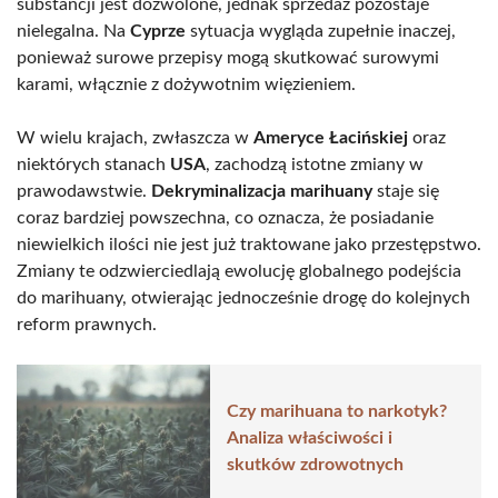
substancji jest dozwolone, jednak sprzedaż pozostaje
nielegalna. Na
Cyprze
sytuacja wygląda zupełnie inaczej,
ponieważ surowe przepisy mogą skutkować surowymi
karami, włącznie z dożywotnim więzieniem.
W wielu krajach, zwłaszcza w
Ameryce Łacińskiej
oraz
niektórych stanach
USA
, zachodzą istotne zmiany w
prawodawstwie.
Dekryminalizacja marihuany
staje się
coraz bardziej powszechna, co oznacza, że posiadanie
niewielkich ilości nie jest już traktowane jako przestępstwo.
Zmiany te odzwierciedlają ewolucję globalnego podejścia
do marihuany, otwierając jednocześnie drogę do kolejnych
reform prawnych.
Czy marihuana to narkotyk?
Analiza właściwości i
skutków zdrowotnych