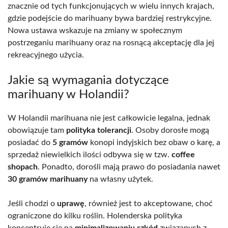
znacznie od tych funkcjonujących w wielu innych krajach,
gdzie podejście do marihuany bywa bardziej restrykcyjne.
Nowa ustawa wskazuje na zmiany w społecznym
postrzeganiu marihuany oraz na rosnącą akceptację dla jej
rekreacyjnego użycia.
Jakie są wymagania dotyczące
marihuany w Holandii?
W Holandii marihuana nie jest całkowicie legalna, jednak
obowiązuje tam
polityka tolerancji
. Osoby dorosłe mogą
posiadać do
5 gramów
konopi indyjskich bez obaw o karę, a
sprzedaż niewielkich ilości odbywa się w tzw.
coffee
shopach
. Ponadto, dorośli mają prawo do posiadania nawet
30 gramów marihuany
na własny użytek.
Jeśli chodzi o
uprawę
, również jest to akceptowane, choć
ograniczone do kilku roślin. Holenderska polityka
koncentruje się na
minimalizowaniu szkód
związanych z