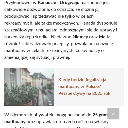
Przykładowo, w
Kanadzie
i
Urugwaju
marihuana jest
całkowicie dozwolona, co oznacza, że można ją
produkować i sprzedawać nie tylko w celach
rekreacyjnych, ale także medycznych. Kanada dysponuje
szczegółowymi regulacjami odnoszącymi się do uprawy i
sprzedaży tego środka. Niedawno
Niemcy
oraz
Malta
również zliberalizowały przepisy, pozwalając na użycie
marihuany w celach rekreacyjnych, co świadczy o
zmieniającej się sytuacji prawnej.
Kiedy będzie legalizacja
marihuany w Polsce?
Perspektywy na 2025 rok
W Niemczech obywatele mogą posiadać do
25 gramów
marihuany
oraz uprawiać do trzech roślin na własny