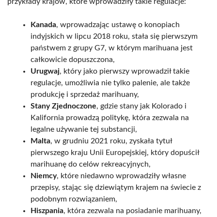
przykłady krajów, które wprowadziły takie regulacje:
Kanada
, wprowadzając ustawę o konopiach
indyjskich w lipcu 2018 roku, stała się pierwszym
państwem z grupy G7, w którym marihuana jest
całkowicie dopuszczona,
Urugwaj
, który jako pierwszy wprowadził takie
regulacje, umożliwia nie tylko palenie, ale także
produkcję i sprzedaż marihuany,
Stany Zjednoczone
, gdzie stany jak Kolorado i
Kalifornia prowadzą politykę, która zezwala na
legalne używanie tej substancji,
Malta
, w grudniu 2021 roku, zyskała tytuł
pierwszego kraju Unii Europejskiej, który dopuścił
marihuanę do celów rekreacyjnych,
Niemcy
, które niedawno wprowadziły własne
przepisy, stając się dziewiątym krajem na świecie z
podobnym rozwiązaniem,
Hiszpania
, która zezwala na posiadanie marihuany,