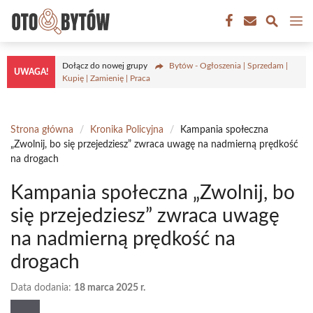
Przejdź
M
do
treści
Dołącz do nowej grupy
Bytów - Ogłoszenia | Sprzedam |
UWAGA!
Kupię | Zamienię | Praca
Strona główna
/
Kronika Policyjna
/
Kampania społeczna
„Zwolnij, bo się przejedziesz” zwraca uwagę na nadmierną prędkość
na drogach
Kampania społeczna „Zwolnij, bo
się przejedziesz” zwraca uwagę
na nadmierną prędkość na
drogach
Data dodania:
18 marca 2025 r.