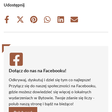
Udostępnij
Share
Share
Share
Share
Share
Share
on
on
on
on
on
on
Facebook
X
Pinterest
WhatsApp
LinkedIn
Email
(Twitter)
Dołącz do nas na Facebooku!
Odkrywaj, dyskutuj i dziel się tym co najlepsze!
Przyłącz się do naszej społeczności na Facebooku,
gdzie możesz dowiedzieć się więcej o lokalnych
wydarzeniach w Bytowie. Twoje zdanie się liczy -
polub naszą stronę i bądź na bieżąco!