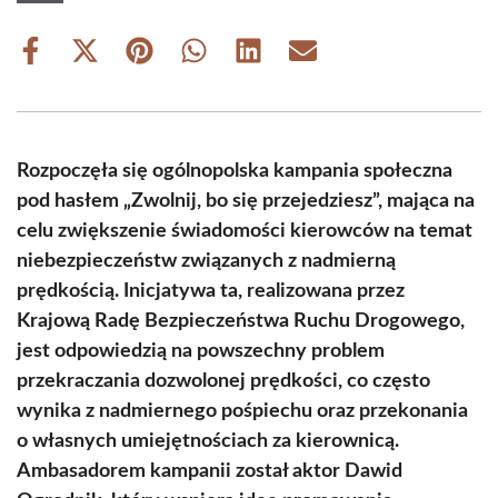
Share
Share
Share
Share
Share
Share
on
on
on
on
on
on
Facebook
X
Pinterest
WhatsApp
LinkedIn
Email
(Twitter)
Rozpoczęła się ogólnopolska kampania społeczna
pod hasłem „Zwolnij, bo się przejedziesz”, mająca na
celu zwiększenie świadomości kierowców na temat
niebezpieczeństw związanych z nadmierną
prędkością. Inicjatywa ta, realizowana przez
Krajową Radę Bezpieczeństwa Ruchu Drogowego,
jest odpowiedzią na powszechny problem
przekraczania dozwolonej prędkości, co często
wynika z nadmiernego pośpiechu oraz przekonania
o własnych umiejętnościach za kierownicą.
Ambasadorem kampanii został aktor Dawid