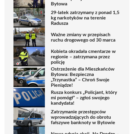
Bytowa
29-latek zatrzymany z ponad 1,5
kg narkotyków na terenie
Radusza
Ważne zmiany w przepisach
ruchu drogowego od 30 marca
Kobieta okradała cmentarze w
regionie – zatrzymana przez
policję
Ostrzeżenie dla Mieszkańców
Bytowa: Bezpieczna
„Trzynastka” – Chroń Swoje
Pieniądze!
Rusza konkurs „Policjant, który
mi pomógł” – zgłoś swojego
kandydata!
Zatrzymanie przestępców
wprowadzających do obrotu
fałszywe banknoty w Bytowie
Nowa edycja akcji „Na Drodze –