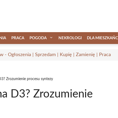
NIA
PRACA
POGODA
NEKROLOGI
DLA MIESZKAŃ
w - Ogłoszenia | Sprzedam | Kupię | Zamienię | Praca
D3? Zrozumienie procesu syntezy
na D3? Zrozumienie