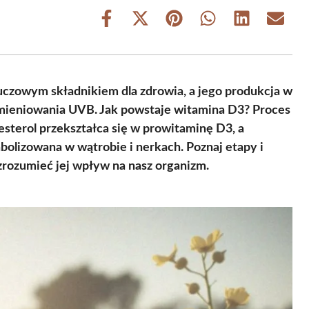
Share
Share
Share
Share
Share
Share
on
on
on
on
on
on
Facebook
X
Pinterest
WhatsApp
LinkedIn
Email
(Twitter)
luczowym składnikiem dla zdrowia, a jego produkcja w
ieniowania UVB. Jak powstaje witamina D3? Proces
esterol przekształca się w prowitaminę D3, a
bolizowana w wątrobie i nerkach. Poznaj etapy i
zrozumieć jej wpływ na nasz organizm.