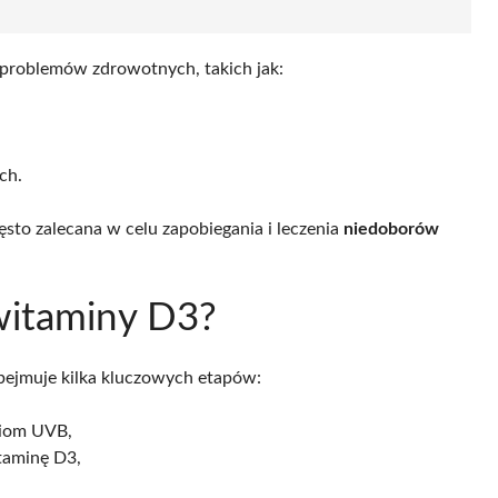
problemów zdrowotnych, takich jak:
ch.
ęsto zalecana w celu zapobiegania i leczenia
niedoborów
 witaminy D3?
obejmuje kilka kluczowych etapów:
niom UVB,
taminę D3,