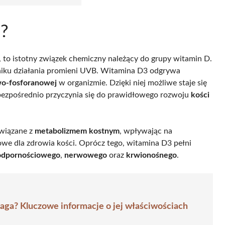
l?
 to istotny związek chemiczny należący do grupy witamin D.
niku działania promieni UVB. Witamina D3 odgrywa
o-fosforanowej
w organizmie. Dzięki niej możliwe staje się
o bezpośrednio przyczynia się do prawidłowego rozwoju
kości
związane z
metabolizmem kostnym
, wpływając na
zowe dla zdrowia kości. Oprócz tego, witamina D3 pełni
odpornościowego
,
nerwowego
oraz
krwionośnego
.
ga? Kluczowe informacje o jej właściwościach