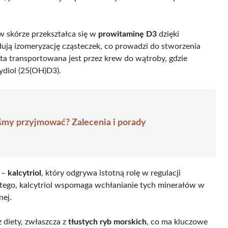
w skórze przekształca się w
prowitaminę D3
dzięki
ją izomeryzację cząsteczek, co prowadzi do stworzenia
ta transportowana jest przez krew do wątroby, gdzie
cydiol (25(OH)D3).
iśmy przyjmować? Zalecenia i porady
ę –
kalcytriol
, który odgrywa istotną rolę w regulacji
tego, kalcytriol wspomaga wchłanianie tych minerałów w
nej.
 diety, zwłaszcza z
tłustych ryb morskich
, co ma kluczowe