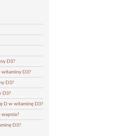
iny D3?
ę witaminy D3?
iny D3?
y D3?
inę D w witaminę D3?
e wapnia?
taminę D3?