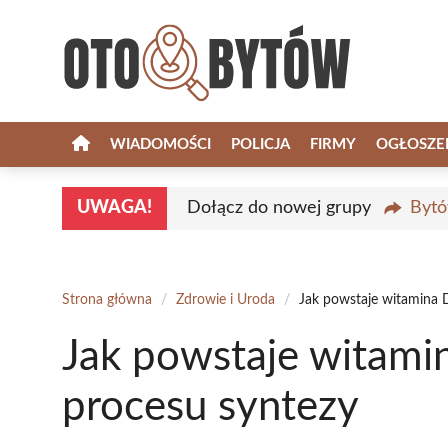
Przejdź
do
treści
WIADOMOŚCI
POLICJA
FIRMY
OGŁOSZE
UWAGA!
Dołącz do nowej grupy
Bytó
Strona główna
/
Zdrowie i Uroda
/
Jak powstaje witamina 
Jak powstaje witami
procesu syntezy