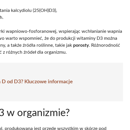
ania kalcydiolu (25(OH)D3),
h.
rki wapniowo-fosforanowej, wspierając wchłanianie wapnia
owo warto wspomnieć, że do produkcji witaminy D3 można
y, a także źródła roślinne, takie jak
porosty
. Różnorodność
 z różnych źródeł dla organizmu.
a D od D3? Kluczowe informacje
3 w organizmie?
ol, produkowana jest przede wszystkim w skórze pod