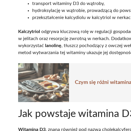
transport witaminy D3 do wątroby,
hydroksylację w wątrobie, prowadzącą do powst
przekształcenie kalcydiolu w kalcytriol w nerkac
Kalczytriol
odgrywa kluczową rolę w regulacji gospoda
w jelitach oraz resorpcję zwrotną w nerkach. Dodatk
wykorzystać
lanolinę
, tłuszcz pochodzący z owczej wełn
metod wytwarzania tej witaminy ukazuje jej dostępność
Czym się różni witamin
Jak powstaje witamina D
Witamina D3
, znana również pod nazwą cholekalcyfer