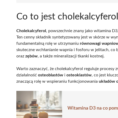
Co to jest cholekalcyfero
Cholekalcyferol
, powszechnie znany jako witamina D3,
Ten cenny składnik syntetyzowany jest w skórze w wy
fundamentalną rolę w utrzymaniu
równowagi wapniow
skuteczne wchłanianie wapnia i fosforu w jelitach, c
oraz
zębów
, a także mineralizacji tkanki kostnej.
Warto zaznaczyć, że cholekalcyferol reguluje procesy 
działalność
osteoblastów
i
osteoklastów
, co jest kluc
znaczącą rolę w wspieraniu funkcjonowania
układów 
Witamina D3 na co poma