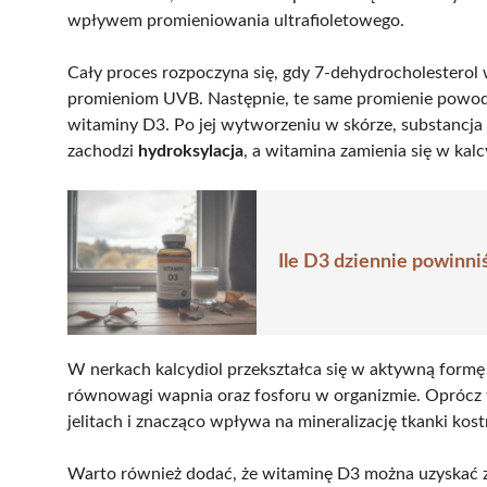
wpływem promieniowania ultrafioletowego.
Cały proces rozpoczyna się, gdy 7-dehydrocholesterol 
promieniom UVB. Następnie, te same promienie powodu
witaminy D3. Po jej wytworzeniu w skórze, substancja 
zachodzi
hydroksylacja
, a witamina zamienia się w kal
Ile D3 dziennie powinn
W nerkach kalcydiol przekształca się w aktywną form
równowagi wapnia oraz fosforu w organizmie. Oprócz 
jelitach i znacząco wpływa na mineralizację tkanki kost
Warto również dodać, że witaminę D3 można uzyskać z