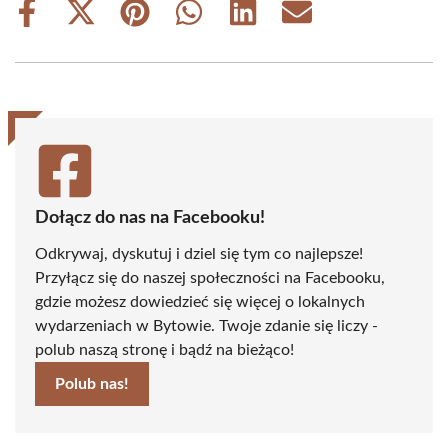
Share
Share
Share
Share
Share
Share
on
on
on
on
on
on
Facebook
X
Pinterest
WhatsApp
LinkedIn
Email
(Twitter)
Dołącz do nas na Facebooku!
Odkrywaj, dyskutuj i dziel się tym co najlepsze!
Przyłącz się do naszej społeczności na Facebooku,
gdzie możesz dowiedzieć się więcej o lokalnych
wydarzeniach w Bytowie. Twoje zdanie się liczy -
polub naszą stronę i bądź na bieżąco!
Polub nas!