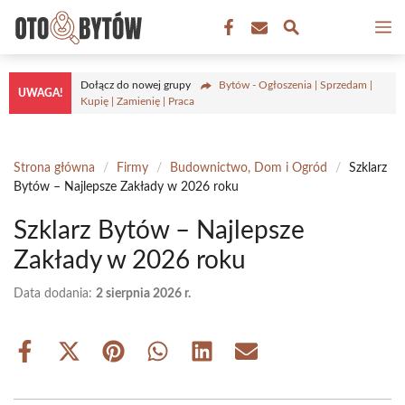
Przejdź
M
do
treści
Dołącz do nowej grupy
Bytów - Ogłoszenia | Sprzedam |
UWAGA!
Kupię | Zamienię | Praca
Strona główna
/
Firmy
/
Budownictwo, Dom i Ogród
/
Szklarz
Bytów – Najlepsze Zakłady w 2026 roku
Szklarz Bytów – Najlepsze
Zakłady w 2026 roku
Data dodania:
2 sierpnia 2026 r.
Share
Share
Share
Share
Share
Share
on
on
on
on
on
on
Facebook
X
Pinterest
WhatsApp
LinkedIn
Email
(Twitter)