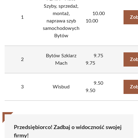
Szyby, sprzedaż,
montaż,
10.00
1
Zob
naprawa szyb
10.00
samochodowych
Bytów
Bytów Szklarz
9.75
2
Zob
Mach
9.75
9.50
3
Wisbud
Zob
9.50
Przedsiębiorco! Zadbaj o widoczność swojej
firmy!