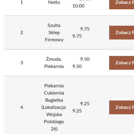
1
Netto
Zobacz 
10.00
Szulta
9.75
2
Sklep
Zobacz 
9.75
Firmowy
Żmuda.
9.50
3
Zobacz 
Piekarnia
9.50
Piekarnia
Cukiernia
Bagietka
9.25
4
(Lokalizacja:
Zobacz 
9.25
Wojska
Polskiego
26)