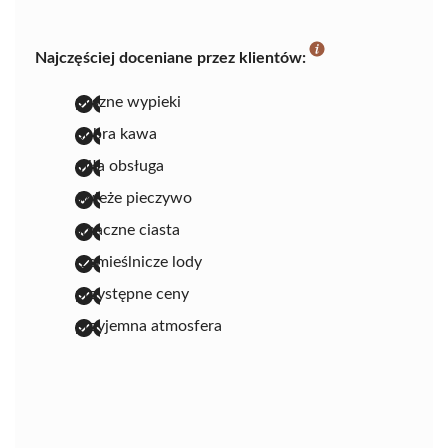
Najczęściej doceniane przez klientów:
pyszne wypieki
dobra kawa
miła obsługa
świeże pieczywo
smaczne ciasta
rzemieślnicze lody
przystępne ceny
przyjemna atmosfera