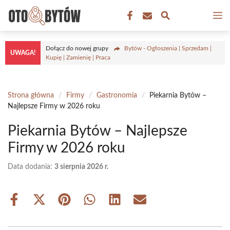
Przejdź
M
do
treści
Dołącz do nowej grupy
Bytów - Ogłoszenia | Sprzedam |
UWAGA!
Kupię | Zamienię | Praca
Strona główna
/
Firmy
/
Gastronomia
/
Piekarnia Bytów –
Najlepsze Firmy w 2026 roku
Piekarnia Bytów – Najlepsze
Firmy w 2026 roku
Data dodania:
3 sierpnia 2026 r.
Share
Share
Share
Share
Share
Share
on
on
on
on
on
on
Facebook
X
Pinterest
WhatsApp
LinkedIn
Email
(Twitter)