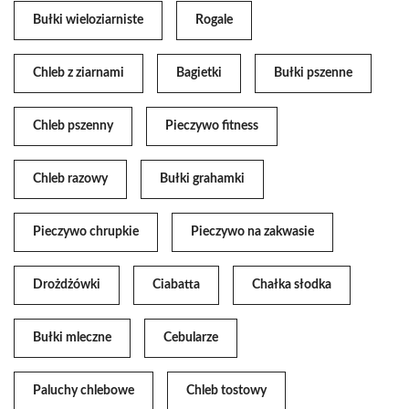
Bułki wieloziarniste
Rogale
Chleb z ziarnami
Bagietki
Bułki pszenne
Chleb pszenny
Pieczywo fitness
Chleb razowy
Bułki grahamki
Pieczywo chrupkie
Pieczywo na zakwasie
Drożdżówki
Ciabatta
Chałka słodka
Bułki mleczne
Cebularze
Paluchy chlebowe
Chleb tostowy