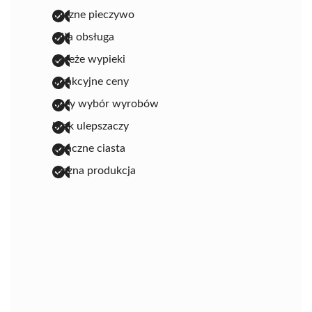
pyszne pieczywo
miła obsługa
świeże wypieki
atrakcyjne ceny
duży wybór wyrobów
brak ulepszaczy
smaczne ciasta
ręczna produkcja