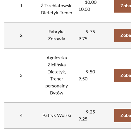
10.00
1
Ż.Trzebiatowski
Zoba
10.00
Dietetyk-Trener
Fabryka
9.75
2
Zoba
Zdrowia
9.75
Agnieszka
Zielińska
Dietetyk,
9.50
3
Zoba
Trener
9.50
personalny
Bytów
9.25
4
Patryk Wolski
Zoba
9.25