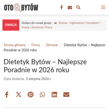
Przejdź
M
do
treści
Dołącz do nowej grupy
Bytów - Ogłoszenia | Sprzedam |
UWAGA!
Kupię | Zamienię | Praca
Strona główna
/
Firmy
/
Zdrowie
/
Dietetyk Bytów – Najlepsze
Poradnie w 2026 roku
Dietetyk Bytów – Najlepsze
Poradnie w 2026 roku
Data dodania:
3 sierpnia 2026 r.
Share
Share
Share
Share
Share
Share
on
on
on
on
on
on
Facebook
X
Pinterest
WhatsApp
LinkedIn
Email
(Twitter)