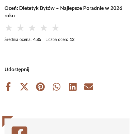
Oceń: Dietetyk Bytów – Najlepsze Poradnie w 2026
roku
★
★
★
★
★
Średnia ocena:
4.85
Liczba ocen:
12
Udostępnij
Share
Share
Share
Share
Share
Share
on
on
on
on
on
on
Facebook
X
Pinterest
WhatsApp
LinkedIn
Email
(Twitter)